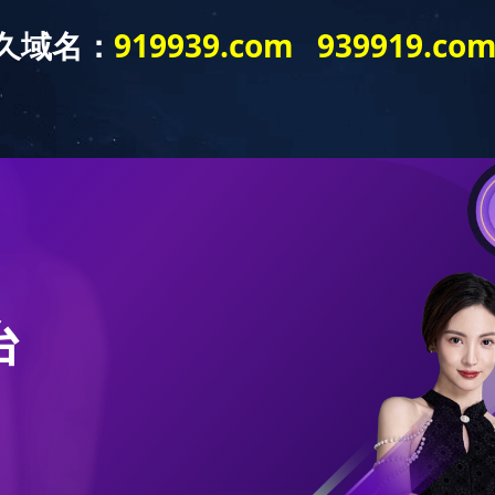
)
|
九游·官方版web站入口
|
米兰电竞
|
九游电子_九游(中国)
|
九