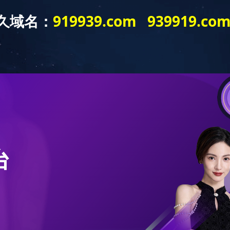
)
|
九游·官方版web站入口
|
米兰电竞
|
九游电子_九游(中国)
|
九