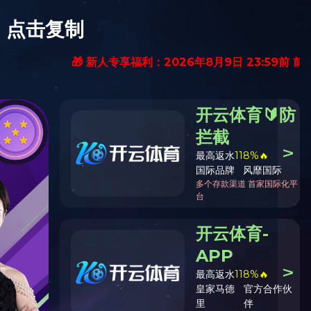
游网页版·官方端入口
|
开云官方注册
|
开云电子·「中国」官方网